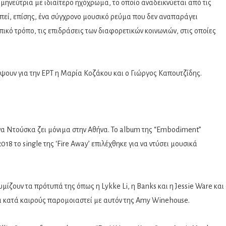
μηνεύτρια με ιδιαίτερο ηχόχρωμα, το οποίο αναδεικνύεται από τις
ωπεί, επίσης, ένα σύγχρονο μουσικό ρεύμα που δεν αναπαράγει
κό τρόπο, τις επιδράσεις των διαφορετικών κοινωνιών, στις οποίες
άψουν για την ΕΡΤ η Μαρία Κοζάκου και ο Γιώργος Καπουτζίδης.
α Ντούσκα ζει μόνιμα στην Αθήνα. Το album της “Embodiment”
018 το single της ‘Fire Away’ επιλέχθηκε για να ντύσει μουσικά
ίζουν τα πρότυπά της όπως η Lykke Li, η Banks και η Jessie Ware και
ι κατά καιρούς παρομοιαστεί με αυτόν της Amy Winehouse.