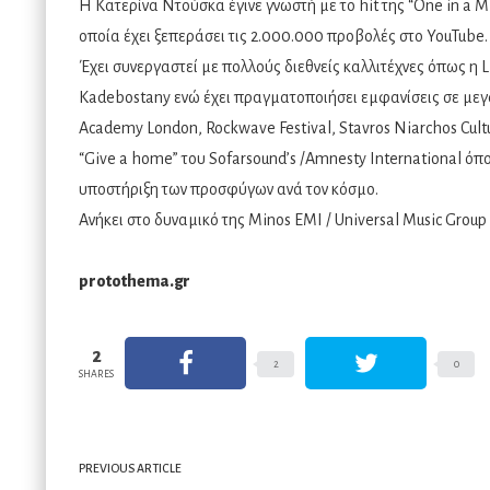
Η Kατερίνα Ντούσκα έγινε γνωστή με το hit της “One in a M
οποία έχει ξεπεράσει τις 2.000.000 προβολές στο YouTube.
Έχει συνεργαστεί με πολλούς διεθνείς καλλιτέχνες όπως η L
Kadebostany ενώ έχει πραγματοποιήσει εμφανίσεις σε μεγ
Academy London, Rockwave Festival, Stavros Niarchos Cultu
“Give a home” του Sofarsound’s /Amnesty International όπ
υποστήριξη των προσφύγων ανά τον κόσμο.
Ανήκει στο δυναμικό της Minos EMI / Universal Music Group
protothema.gr
2
2
0
SHARES
PREVIOUS ARTICLE