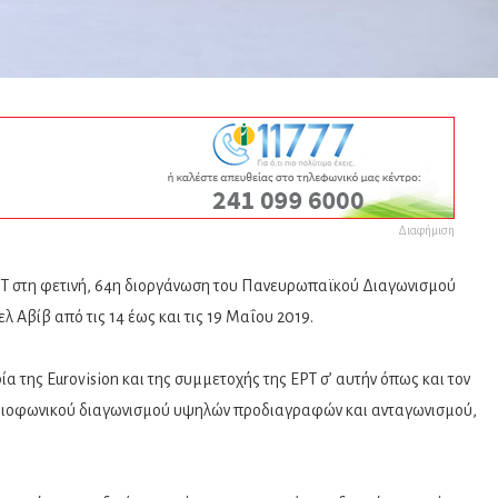
Διαφήμιση
Τ στη φετινή, 64η διοργάνωση του Πανευρωπαϊκού Διαγωνισμού
ελ Αβίβ από τις 14 έως και τις 19 Μαΐου 2019.
α της Eurovision και της συμμετοχής της ΕΡΤ σ’ αυτήν όπως και τον
αδιοφωνικού διαγωνισμού υψηλών προδιαγραφών και ανταγωνισμού,