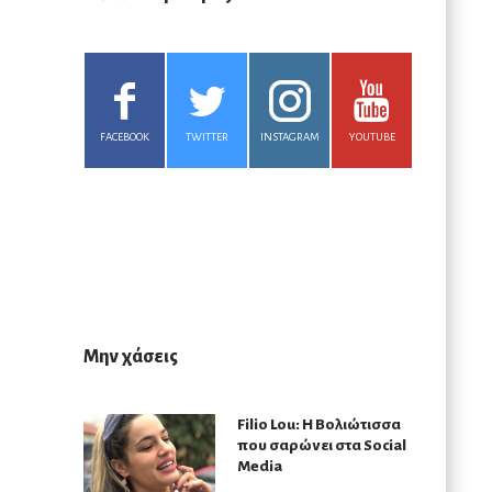
η
FACEBOOK
TWITTER
INSTAGRAM
YOUTUBE
Μην χάσεις
Filio Lou: Η Βολιώτισσα
που σαρώνει στα Social
Media