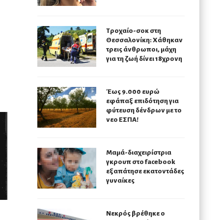
Τροχαίο-σοκ στη
Θεσσαλονίκη: Χάθηκαν
τρεις άνθρωποι, μάχη
για τη ζωή δίνει 18χρονη
Έως 9.000 ευρώ
εφάπαξ επιδότηση για
φύτευση δένδρων με το
νεο ΕΣΠΑ!
Μαμά-διαχειρίστρια
γκρουπ στο facebook
εξαπάτησε εκατοντάδες
γυναίκες
Νεκρός βρέθηκε ο