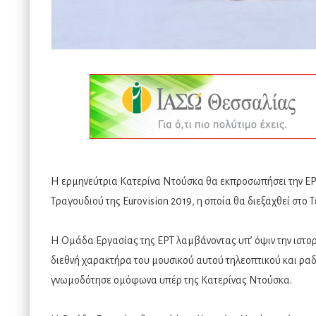
Η ερμηνεύτρια Κατερίνα Ντούσκα θα εκπροσωπήσει την ΕΡ
Τραγουδιού της Eurovision 2019, η οποία θα διεξαχθεί στο Τ
Η Ομάδα Εργασίας της ΕΡΤ λαμβάνοντας υπ’ όψιν την ιστορί
διεθνή χαρακτήρα του μουσικού αυτού τηλεοπτικού και ρ
γνωμοδότησε ομόφωνα υπέρ της Κατερίνας Ντούσκα.