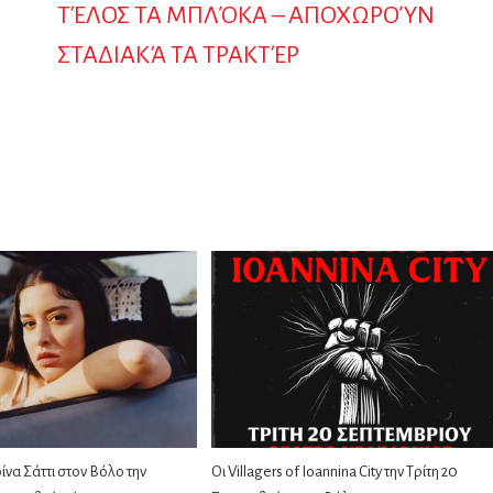
ΤΈΛΟΣ ΤΑ ΜΠΛΌΚΑ – ΑΠΟΧΩΡΟΎΝ
ΣΤΑΔΙΑΚΆ ΤΑ ΤΡΑΚΤΈΡ
να Σάττι στον Βόλο την
Οι Villagers of Ioannina City την Τρίτη 20