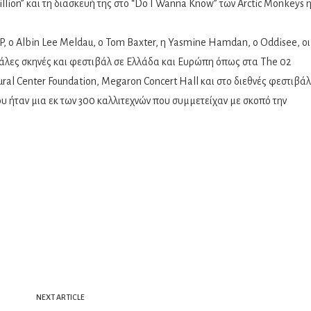
illion” και τη διασκευή της στο “Do I Wanna Know” των Arctic Monkeys 
P, ο Albin Lee Meldau, ο Tom Baxter, η Yasmine Hamdan, o Oddisee, οι
άλες σκηνές και φεστιβάλ σε Ελλάδα και Ευρώπη όπως στα The 02
ral Center Foundation, Megaron Concert Hall και στο διεθνές φεστιβάλ
ου ήταν μια εκ των 300 καλλιτεχνών που συμμετείχαν με σκοπό την
NEXT ARTICLE