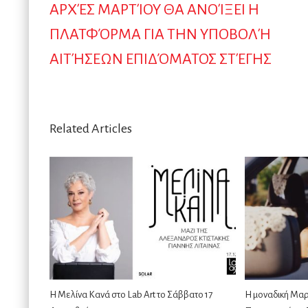
ΑΡΧΈΣ ΜΑΡΤΊΟΥ ΘΑ ΑΝΟΊΞΕΙ Η
ΠΛΑΤΦΌΡΜΑ ΓΙΑ ΤΗΝ ΥΠΟΒΟΛΉ
ΑΙΤΉΣΕΩΝ ΕΠΙΔΌΜΑΤΟΣ ΣΤΈΓΗΣ
Related Articles
Η Μελίνα Κανά στο Lab Art το Σάββατο 17
Η μοναδική Μαρί