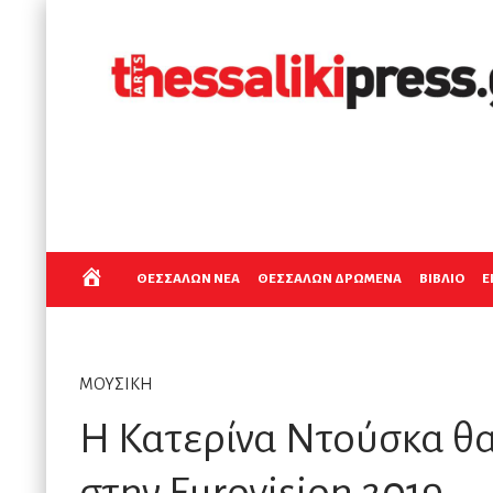
Α
ΘΕΣΣΑΛΩΝ ΝΕΑ
ΘΕΣΣΑΛΩΝ ΔΡΩΜΕΝΑ
ΒΙΒΛΙΟ
Ε
Ρ
ΜΟΥΣΙΚΗ
Χ
Η Κατερίνα Ντούσκα θ
Ι
στην Eurovision 2019