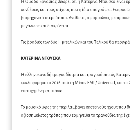
Η Ομάδα Εργασίας θεωρεί ότι η Κατερίνα Ντούσκα είναι ερ
συνθέσεις και τους στίχους που η ίδια υπογράφει. Εκπροσ
βιομηχανικά στερεότυπα. Αντίθετα, αφομοιώνει, με προσωπι
μεγάλωσε και διακρίνεται.
Τις βραδιές των δύο Ημιτελικών και του Τελικού θα περιγρ
ΚΑΤΕΡΙΝΑ ΝΤΟΥΣΚΑ
Η ελληνοκαναδή τραγουδίστρια και τραγουδοποιός Κατερίν
κυκλοφόρησε το 2016 από τη Minos EMI / Universal, και το 2
επιτυχημένη καμπάνια.
Το μουσικό ύφος της περιλαμβάνει σκοτεινούς ήχους που θυμ
αξιοσημείωτος τρόπος που ερμηνεύει τα τραγούδια της έχε