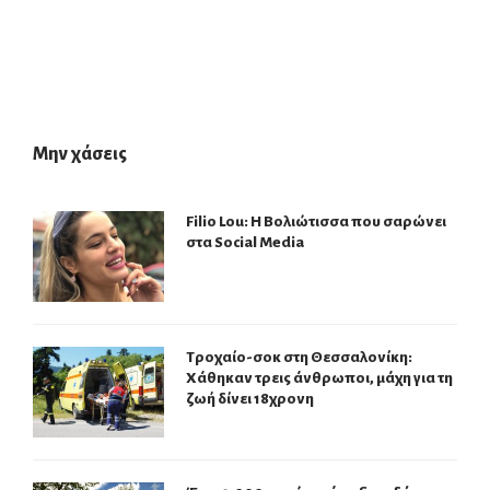
Μην χάσεις
Filio Lou: Η Βολιώτισσα που σαρώνει
στα Social Media
Τροχαίο-σοκ στη Θεσσαλονίκη:
Χάθηκαν τρεις άνθρωποι, μάχη για τη
ζωή δίνει 18χρονη