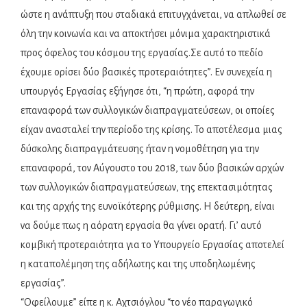
ώστε η ανάπτυξη που σταδιακά επιτυγχάνεται, να απλωθεί σε
όλη την κοινωνία και να αποκτήσει μόνιμα χαρακτηριστικά
προς όφελος του κόσμου της εργασίας.Σε αυτό το πεδίο
έχουμε ορίσει δύο βασικές προτεραιότητες”.
Εν συνεχεία η
υπουργός Εργασίας εξήγησε ότι, “η πρώτη, αφορά την
επαναφορά των συλλογικών διαπραγματεύσεων, οι οποίες
είχαν ανασταλεί την περίοδο της κρίσης. Το αποτέλεσμα μιας
δύσκολης διαπραγμάτευσης ήταν η νομοθέτηση για την
επαναφορά, τον Αύγουστο του 2018, των δύο βασικών αρχών
των συλλογικών διαπραγματεύσεων, της επεκτασιμότητας
και της αρχής της ευνοϊκότερης ρύθμισης.
Η δεύτερη, είναι
να δούμε πως η αόρατη εργασία θα γίνει ορατή. Γι’ αυτό
κομβική προτεραιότητα για το Υπουργείο Εργασίας αποτελεί
η καταπολέμηση της αδήλωτης και της υποδηλωμένης
εργασίας”.
“Οφείλουμε” είπε η κ. Αχτσιόγλου “το νέο παραγωγικό