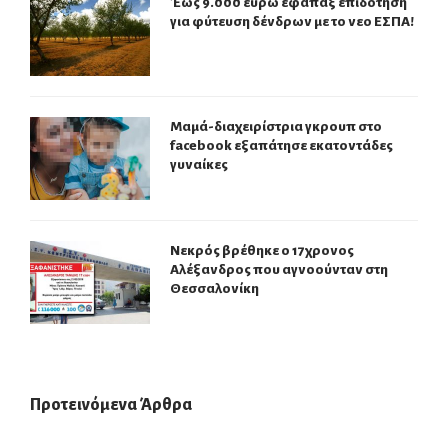
Έως 9.000 ευρώ εφάπαξ επιδότηση
για φύτευση δένδρων με το νεο ΕΣΠΑ!
Μαμά-διαχειρίστρια γκρουπ στο
facebook εξαπάτησε εκατοντάδες
γυναίκες
Νεκρός βρέθηκε ο 17χρονος
Αλέξανδρος που αγνοούνταν στη
Θεσσαλονίκη
Προτεινόμενα Άρθρα