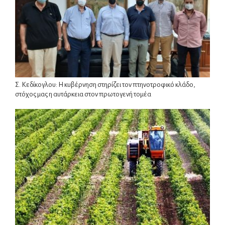
Σ. Κεδίκογλου: Η κυβέρνηση στηρίζει τον πτηνοτροφικό κλάδο,
στόχος μας η αυτάρκεια στον πρωτογενή τομέα