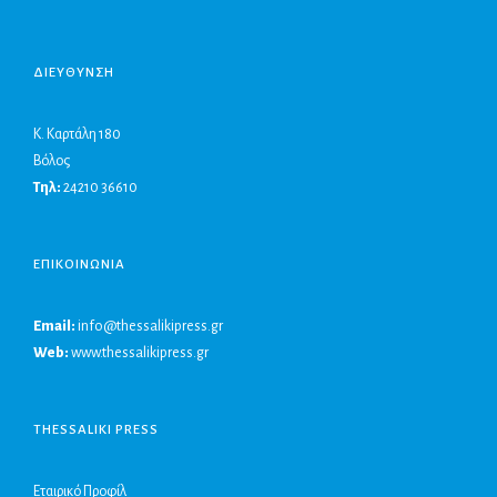
ΔΙΕΥΘΥΝΣΗ
Κ. Καρτάλη 180
Βόλος
Τηλ:
24210 36610
ΕΠΙΚΟΙΝΩΝΙΑ
Email:
info@thessalikipress.gr
Web:
www.thessalikipress.gr
THESSALIKI PRESS
Εταιρικό Προφίλ