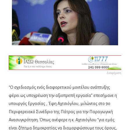
Διαφήμιση
“Ο σχεδιασμός ενός διαφορετικού μοντέλου ανάπτυξης
φέρει ως υποχρέωση την αξιοπρεπή εργασία” επεσήμανε η
υπουργός Εργασίας , Έφη Αχτσιόγλου, μιλώντας στο 9ο
Περιφερειακό Συνέδριο της Πάτρας για την Παραγωγική
Ανασυγκρότηση.
Όπως ανέφερε η κ. Αχτσιόγλου “για εμάς
είναι ζήτημα δημοκρατίας να διαμορφώσουμε τους όρους,