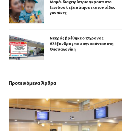
Μαμά-διαχειρίστρια γκρουπ στο
facebook εξαπάτησε εκατοντάδες
γυναίκες
Νεκρός βρέθηκε ο 17χρονος
Αλέξανδρος που αγνοούνταν στη
Θεσσαλονίκη
Προτεινόμενα Άρθρα