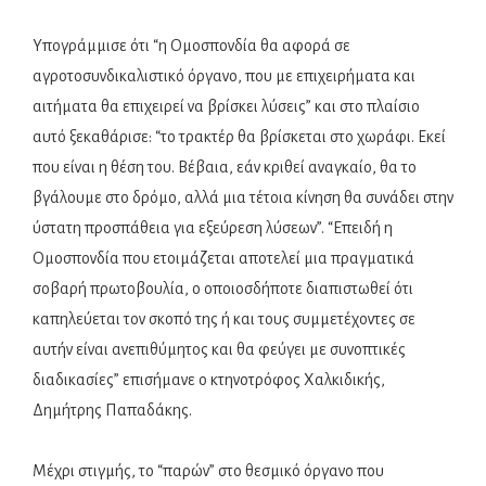
Υπογράμμισε ότι “η Ομοσπονδία θα αφορά σε
αγροτοσυνδικαλιστικό όργανο, που με επιχειρήματα και
αιτήματα θα επιχειρεί να βρίσκει λύσεις” και στο πλαίσιο
αυτό ξεκαθάρισε: “το τρακτέρ θα βρίσκεται στο χωράφι. Εκεί
που είναι η θέση του. Βέβαια, εάν κριθεί αναγκαίο, θα το
βγάλουμε στο δρόμο, αλλά μια τέτοια κίνηση θα συνάδει στην
ύστατη προσπάθεια για εξεύρεση λύσεων”. “Επειδή η
Ομοσπονδία που ετοιμάζεται αποτελεί μια πραγματικά
σοβαρή πρωτοβουλία, ο οποιοσδήποτε διαπιστωθεί ότι
καπηλεύεται τον σκοπό της ή και τους συμμετέχοντες σε
αυτήν είναι ανεπιθύμητος και θα φεύγει με συνοπτικές
διαδικασίες” επισήμανε ο κτηνοτρόφος Χαλκιδικής,
Δημήτρης Παπαδάκης.
Μέχρι στιγμής, το “παρών” στο θεσμικό όργανο που