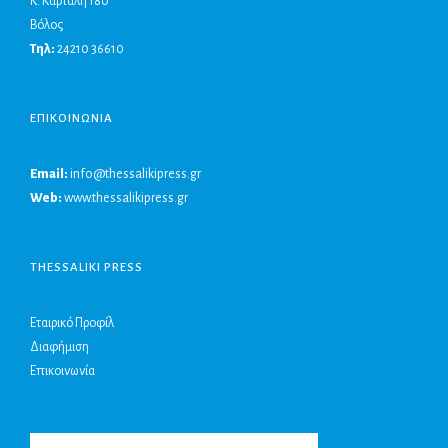
Κ. Καρτάλη 180
Βόλος
Τηλ:
24210 36610
ΕΠΙΚΟΙΝΩΝΙΑ
Email:
info@thessalikipress.gr
Web:
www.thessalikipress.gr
THESSALIKI PRESS
Εταιρικό Προφίλ
Διαφήμιση
Επικοινωνία