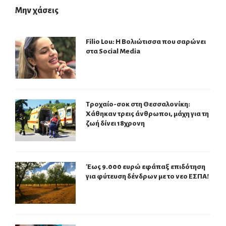
Μην χάσεις
Filio Lou: Η Βολιώτισσα που σαρώνει
στα Social Media
Τροχαίο-σοκ στη Θεσσαλονίκη:
Χάθηκαν τρεις άνθρωποι, μάχη για τη
ζωή δίνει 18χρονη
Έως 9.000 ευρώ εφάπαξ επιδότηση
για φύτευση δένδρων με το νεο ΕΣΠΑ!