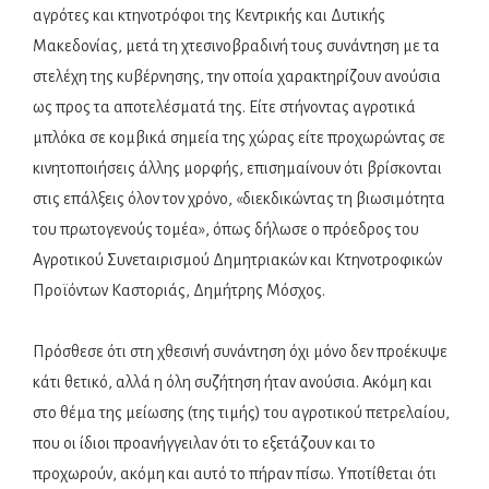
αγρότες και κτηνοτρόφοι της Κεντρικής και Δυτικής
Μακεδονίας, μετά τη χτεσινοβραδινή τους συνάντηση με τα
στελέχη της κυβέρνησης, την οποία χαρακτηρίζουν ανούσια
ως προς τα αποτελέσματά της. Είτε στήνοντας αγροτικά
μπλόκα σε κομβικά σημεία της χώρας είτε προχωρώντας σε
κινητοποιήσεις άλλης μορφής, επισημαίνουν ότι βρίσκονται
στις επάλξεις όλον τον χρόνο, «διεκδικώντας τη βιωσιμότητα
του πρωτογενούς τομέα», όπως δήλωσε ο πρόεδρος του
Αγροτικού Συνεταιρισμού Δημητριακών και Κτηνοτροφικών
Προϊόντων Καστοριάς, Δημήτρης Μόσχος.
Πρόσθεσε ότι στη χθεσινή συνάντηση όχι μόνο δεν προέκυψε
κάτι θετικό, αλλά η όλη συζήτηση ήταν ανούσια. Ακόμη και
στο θέμα της μείωσης (της τιμής) του αγροτικού πετρελαίου,
που οι ίδιοι προανήγγειλαν ότι το εξετάζουν και το
προχωρούν, ακόμη και αυτό το πήραν πίσω. Υποτίθεται ότι