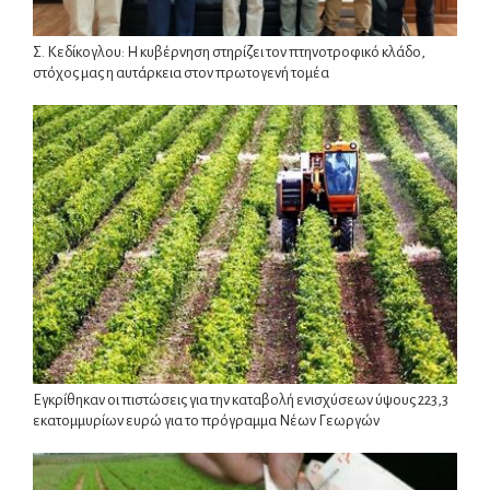
Σ. Κεδίκογλου: Η κυβέρνηση στηρίζει τον πτηνοτροφικό κλάδο,
στόχος μας η αυτάρκεια στον πρωτογενή τομέα
Εγκρίθηκαν οι πιστώσεις για την καταβολή ενισχύσεων ύψους 223,3
εκατομμυρίων ευρώ για το πρόγραμμα Νέων Γεωργών